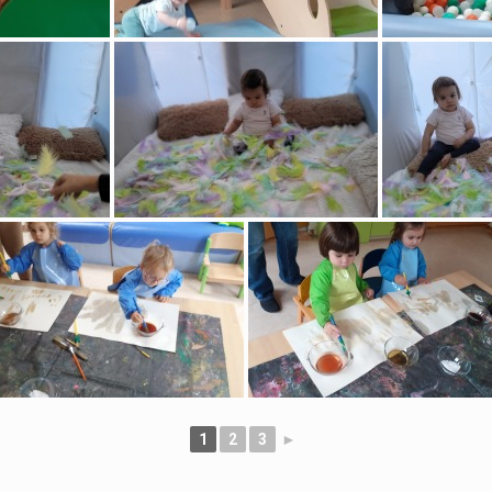
1
2
3
►